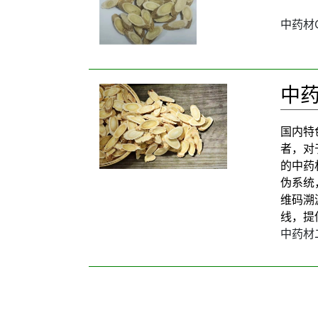
中药材
中
国内特
者，对
的中药
伪系统
维码溯
线，提
中药材